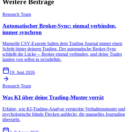
Weitere Beiträge
Research Team
Automatischer Broker-Sync: einmal verbinden,
immer synchron
Manuelle CSV-Exporte halten dein Trading Journal immer einen
Schritt hinter deinem Trading. Der automatische Broker-Sync
schließt die Lücke -- Broker einmal verbinden, und deine Trades
landen von selbst in m1ndtr8de.
19. Juni 2026
Research Team
Was KI über deine Trading-Muster verrät
Erfahre, wie KI-Trading-Analyse versteckte Verhaltensmuster und
psychologische blinde Flecken aufdeckt, die manuelles Journaling
übersieht.