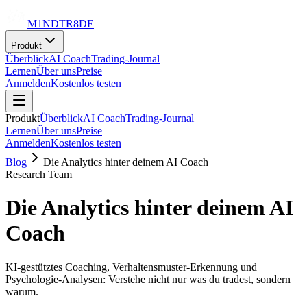
M1NDTR8DE
Produkt
Überblick
AI Coach
Trading-Journal
Lernen
Über uns
Preise
Anmelden
Kostenlos testen
Produkt
Überblick
AI Coach
Trading-Journal
Lernen
Über uns
Preise
Anmelden
Kostenlos testen
Blog
Die Analytics hinter deinem AI Coach
Research Team
Die Analytics hinter deinem AI
Coach
KI-gestütztes Coaching, Verhaltensmuster-Erkennung und
Psychologie-Analysen: Verstehe nicht nur was du tradest, sondern
warum.