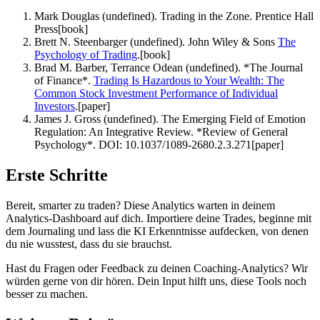
Mark Douglas (undefined). Trading in the Zone. Prentice Hall
Press
[
book
]
Brett N. Steenbarger (undefined). John Wiley & Sons
The
Psychology of Trading
.
[
book
]
Brad M. Barber, Terrance Odean (undefined). *The Journal
of Finance*.
Trading Is Hazardous to Your Wealth: The
Common Stock Investment Performance of Individual
Investors
.
[
paper
]
James J. Gross (undefined). The Emerging Field of Emotion
Regulation: An Integrative Review. *Review of General
Psychology*. DOI: 10.1037/1089-2680.2.3.271
[
paper
]
Erste Schritte
Bereit, smarter zu traden? Diese Analytics warten in deinem
Analytics-Dashboard auf dich. Importiere deine Trades, beginne mit
dem Journaling und lass die KI Erkenntnisse aufdecken, von denen
du nie wusstest, dass du sie brauchst.
Hast du Fragen oder Feedback zu deinen Coaching-Analytics? Wir
würden gerne von dir hören. Dein Input hilft uns, diese Tools noch
besser zu machen.