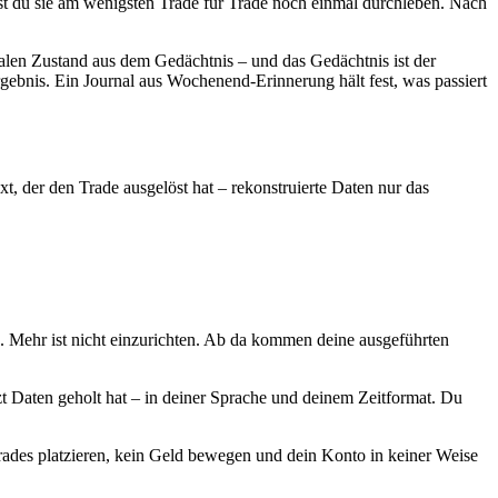
lst du sie am wenigsten Trade für Trade noch einmal durchleben. Nach
nalen Zustand aus dem Gedächtnis – und das Gedächtnis ist der
gebnis. Ein Journal aus Wochenend-Erinnerung hält fest, was passiert
xt, der den Trade ausgelöst hat – rekonstruierte Daten nur das
b. Mehr ist nicht einzurichten. Ab da kommen deine ausgeführten
tzt Daten geholt hat – in deiner Sprache und deinem Zeitformat. Du
Trades platzieren, kein Geld bewegen und dein Konto in keiner Weise