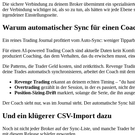
Die sichere Verbindung zu deinem Broker übernimmt ein spezialisierte
der Verbindung wichtiger ist, als so zu tun, als hätten wir jede Ebene
irgendeiner Einstellungsseite.
Warum automatischer Sync für einen Coach
Ein reines Trading Journal profitiert vom Auto-Sync: weniger Tipparb
Für einen AI-powered Trading Coach sind aktuelle Daten kein Komfort 
produziert Coaching, das dem Verhalten, das du erwischen musst, ein
Die Patterns, die Trader Geld kosten, sind zeitkritisch. Revenge Trad
deine Trades automatisch synchronisieren, arbeitet der Coach mit dem,
Revenge Trading
erkannt an deinem echten Timing – "du hast
Overtrading
gezählt in der Session, in der es passiert, nicht dr
Position-Sizing-Drift
markiert, solange die Serie, die ihn ausgel
Der Coach sieht nur, was im Journal steht. Der automatische Sync hält
Und ein klügerer CSV-Import dazu
Noch ist nicht jeder Broker auf der Sync-Liste, und manche Trader b
mit diesem Release schärfer geworden.