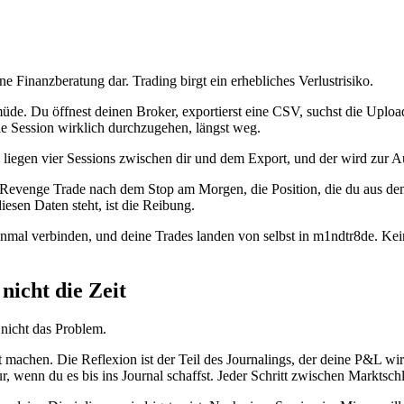
ne Finanzberatung dar. Trading birgt ein erhebliches Verlustrisiko.
müde. Du öffnest deinen Broker, exportierst eine CSV, suchst die Upload
, die Session wirklich durchzugehen, längst weg.
liegen vier Sessions zwischen dir und dem Export, und der wird zur Au
 Revenge Trade nach dem Stop am Morgen, die Position, die du aus dem
esen Daten steht, ist die Reibung.
mal verbinden, und deine Trades landen von selbst in m1ndtr8de. Kein
nicht die Zeit
 nicht das Problem.
machen. Die Reflexion ist der Teil des Journalings, der deine P&L wi
r, wenn du es bis ins Journal schaffst. Jeder Schritt zwischen Marktschl