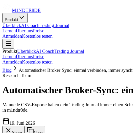
M1NDTR8DE
Produkt
Überblick
AI Coach
Trading-Journal
Lernen
Über uns
Preise
Anmelden
Kostenlos testen
Produkt
Überblick
AI Coach
Trading-Journal
Lernen
Über uns
Preise
Anmelden
Kostenlos testen
Blog
Automatischer Broker-Sync: einmal verbinden, immer synch
Research Team
Automatischer Broker-Sync: ei
Manuelle CSV-Exporte halten dein Trading Journal immer einen Schrit
in m1ndtr8de.
19. Juni 2026
Share
Copy