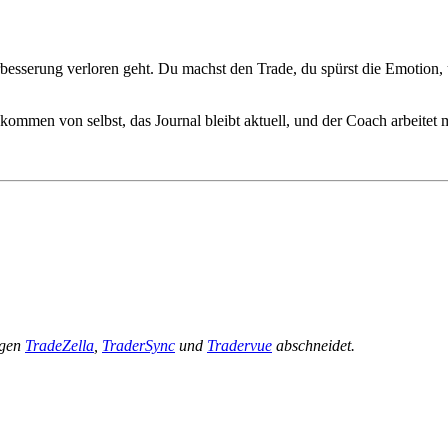
erbesserung verloren geht. Du machst den Trade, du spürst die Emotio
men von selbst, das Journal bleibt aktuell, und der Coach arbeitet mit
egen
TradeZella
,
TraderSync
und
Tradervue
abschneidet.