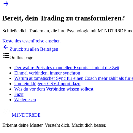
Bereit, dein Trading zu transformieren?
Schließe dich Tradern an, die ihre Psychologie mit M1NDTR8DE meist
Kostenlos testen
Preise ansehen
Zurück zu allen Beiträgen
On this page
Der wahre Preis des manuellen Exports ist nicht die Zeit
Einmal verbinden, immer synchron
Warum automatischer Sync für einen Coach mehr zählt als für e
Und ein klügerer CSV-Import dazu
Was du vor dem Verbinden wissen solltest
Fazit
Weiterlesen
M1NDTR8DE
Erkennt deine Muster. Versteht dich. Macht dich besser.