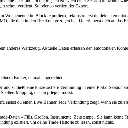
m deine Disziplin am niedrigsten ist. Nach einer Session im Minus wil
gen schon verdient. So oder so verliert der Export.
 am Wochenende im Block exportierst, rekonstruierst du deinen emotio
MO, die dich in den Breakout gezogen hat. Du erinnerst dich an das Er
ist ein anderes Werkzeug. Aktuelle Daten erfassen den emotionalen Konte
deinem Broker, einmal eingerichtet.
 und schließt eine kurze sichere Verbindung in einer Portal-Session a
 Spalten-Mapping, das du pflegen musst.
äuft, siehst du einen Live-Banner. Jede Verbindung zeigt, wann sie zule
rade-Daten – Fills, Größen, Instrumente, Zeitstempel. Sie kann keine 
indung existiert, um deine Trade-Historie zu lesen, sonst nichts.