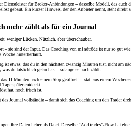
r Dienstleister für Broker-Anbindungen – dasselbe Modell, das auch die 
 selbst gebaut. Ein kurzer Hinweis, der den Anbieter nennt, steht direkt 
 mehr zählt als für ein Journal
eit, weniger Lücken. Nützlich, aber überschaubar.
– sie sind der Input. Das Coaching von m1ndtr8de ist nur so gut wie di
e Woche hinterherläuft.
ing ist etwas, das du in den nächsten zwanzig Minuten tust, nicht am n
 was du tatsächlich getan hast – solange es noch zählt:
 das 11 Minuten nach einem Stop geöffnet" – statt aus einem Wochenen
ei Tage später entdeckt.
öst hat, noch frisch ist.
 das Journal vollständig – damit sich das Coaching um den Trader dreht
ringen ihre Daten lieber als Datei. Derselbe "Add trades"-Flow hat ei