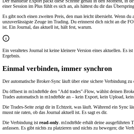
Der manuelle Export packt diese Schritte genau in den Moment, in de
einer Session im Plus fühlt es sich an, als hättest du dir das Übersprin
Es gibt noch einen zweiten Preis, den man leicht übersieht. Wenn du
unzuverlässigste Zeuge im Trading. Du erinnerst dich nicht an die FO
ist. Ein Journal, das aktuell ist, hält fest, warum.
Ein veraltetes Journal ist keine kleinere Version eines aktuellen. Es 
Ergebnis.
Einmal verbinden, immer synchron
Der automatische Broker-Sync läuft über eine sichere Verbindung zu 
Du öffnest in m1ndtr8de den "Add trades"-Flow, wählst deinen Broker
Trades automatisch in m1ndtr8de an – kein Export, kein Upload, kein
Die Trades-Seite zeigt dir in Echtzeit, was läuft. Während ein Sync l
musst nie raten, ob das Journal aktuell ist. Es sagt es dir.
Die Verbindung ist
read-only
. m1ndtr8de erhält deine ausgeführten T
anfassen. Es gibt nichts zu platzieren und nichts zu bewegen; die Verb